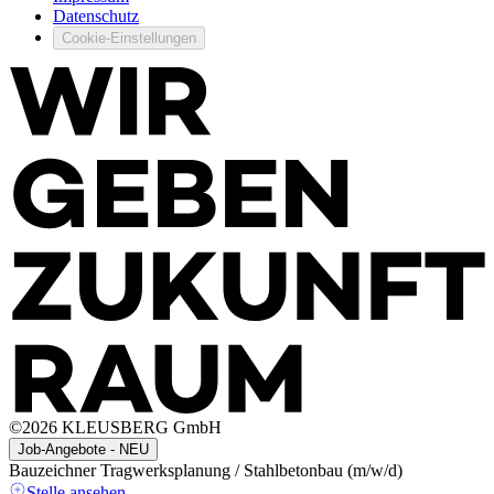
Datenschutz
Cookie-Einstellungen
©
2026
KLEUSBERG GmbH
Job-Angebote - NEU
Bauzeichner Tragwerksplanung / Stahlbetonbau (m/w/d)
A
(
Stelle ansehen