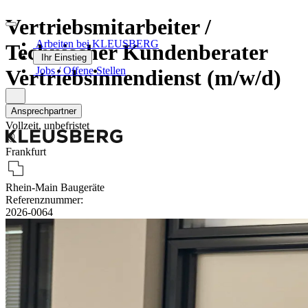
Vertriebsmitarbeiter /
Arbeiten bei KLEUSBERG
Technischer Kundenberater
Ihr Einstieg
Jobs / Offene Stellen
Vertriebsinnendienst (m/w/d)
Ansprechpartner
Vollzeit, unbefristet
Frankfurt
Rhein-Main Baugeräte
Referenznummer:
2026-0064