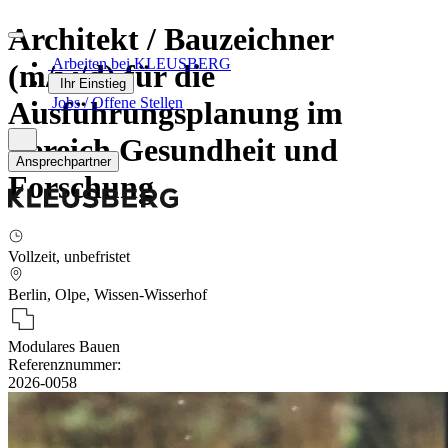
Architekt / Bauzeichner
Arbeiten bei KLEUSBERG
(m/w/d) für die
Ihr Einstieg
Jobs / Offene Stellen
Ausführungsplanung im
Bereich Gesundheit und
Ansprechpartner
Forschung
Vollzeit, unbefristet
Berlin, Olpe, Wissen-Wisserhof
Modulares Bauen
Referenznummer:
2026-0058