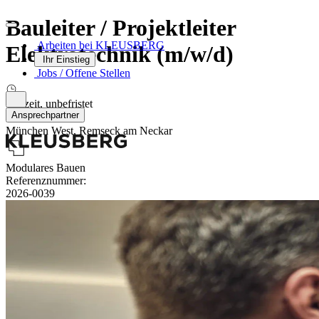
Bauleiter / Projektleiter
Arbeiten bei KLEUSBERG
Elektrotechnik (m/w/d)
Ihr Einstieg
Jobs / Offene Stellen
Vollzeit, unbefristet
Ansprechpartner
München West, Remseck am Neckar
Modulares Bauen
Referenznummer:
2026-0039