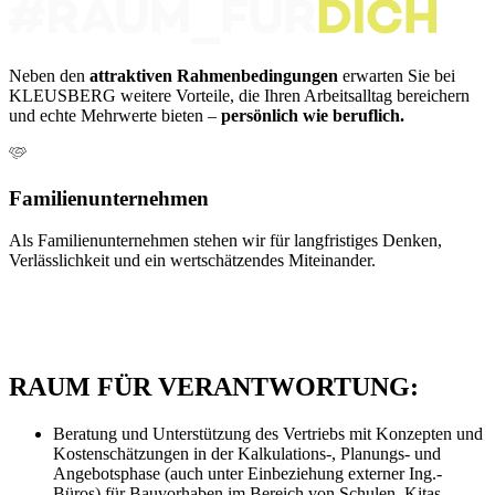
Neben den
attraktiven Rahmenbedingungen
erwarten Sie bei
KLEUSBERG weitere Vorteile, die Ihren Arbeitsalltag bereichern
und echte Mehrwerte bieten –
persönlich wie beruflich.
Familienunternehmen
Als Familienunternehmen stehen wir für langfristiges Denken,
Verlässlichkeit und ein wertschätzendes Miteinander.
E
u
RAUM FÜR VERANTWORTUNG:
Beratung und Unterstützung des Vertriebs mit Konzepten und
Kostenschätzungen in der Kalkulations-, Planungs- und
Angebotsphase (auch unter Einbeziehung externer Ing.-
Büros) für Bauvorhaben im Bereich von Schulen, Kitas,